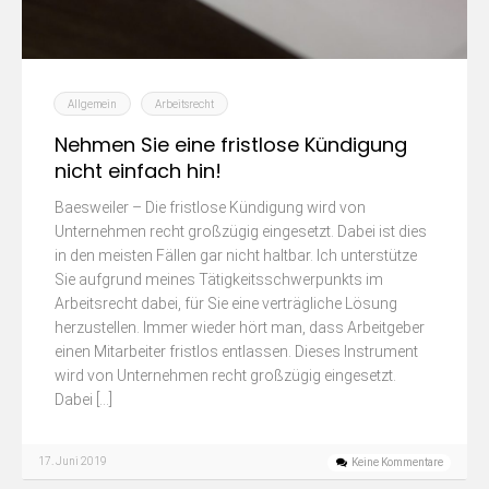
Allgemein
Arbeitsrecht
Nehmen Sie eine fristlose Kündigung
nicht einfach hin!
Baesweiler – Die fristlose Kündigung wird von
Unternehmen recht großzügig eingesetzt. Dabei ist dies
in den meisten Fällen gar nicht haltbar. Ich unterstütze
Sie aufgrund meines Tätigkeitsschwerpunkts im
Arbeitsrecht dabei, für Sie eine verträgliche Lösung
herzustellen. Immer wieder hört man, dass Arbeitgeber
einen Mitarbeiter fristlos entlassen. Dieses Instrument
wird von Unternehmen recht großzügig eingesetzt.
Dabei […]
17. Juni 2019
Keine Kommentare