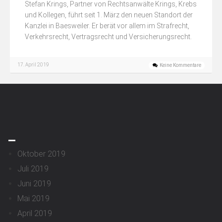
Stefan Krings, Partner von Rechtsanwälte Krings, Krebs
und Kollegen, führt seit 1. März den neuen Standort der
Kanzlei in Baesweiler. Er berät vor allem im Strafrecht,
Verkehrsrecht, Vertragsrecht und Versicherungsrecht.
17. April 2019
Keine Kommentare
_
Oktober 2019
Juli 2019
Juni 2019
Mai 2019
April 2019