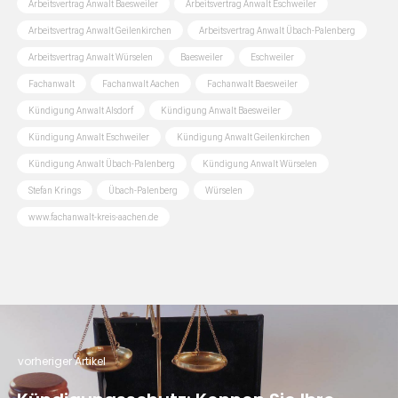
Arbeitsvertrag Anwalt Baesweiler
Arbeitsvertrag Anwalt Eschweiler
Arbeitsvertrag Anwalt Geilenkirchen
Arbeitsvertrag Anwalt Übach-Palenberg
Arbeitsvertrag Anwalt Würselen
Baesweiler
Eschweiler
Fachanwalt
Fachanwalt Aachen
Fachanwalt Baesweiler
Kündigung Anwalt Alsdorf
Kündigung Anwalt Baesweiler
Kündigung Anwalt Eschweiler
Kündigung Anwalt Geilenkirchen
Kündigung Anwalt Übach-Palenberg
Kündigung Anwalt Würselen
Stefan Krings
Übach-Palenberg
Würselen
www.fachanwalt-kreis-aachen.de
vorheriger Artikel