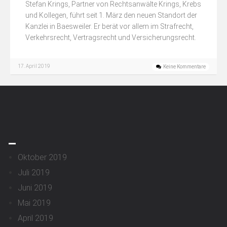
Stefan Krings, Partner von Rechtsanwälte Krings, Krebs
und Kollegen, führt seit 1. März den neuen Standort der
Kanzlei in Baesweiler. Er berät vor allem im Strafrecht,
Verkehrsrecht, Vertragsrecht und Versicherungsrecht.
17. April 2019
Keine Kommentare
_
Oktober 2019
Juli 2019
Juni 2019
Mai 2019
April 2019