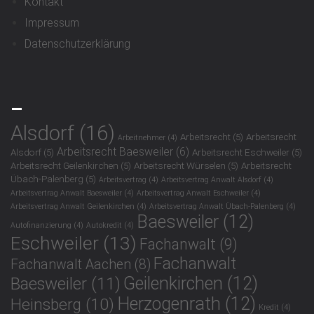
Kontakt
Impressum
Datenschutzerklärung
_
Alsdorf
(16)
Arbeitsrecht
(5)
Arbeitsrecht
Arbeitnehmer
(4)
Arbeitsrecht Baesweiler
(6)
Alsdorf
(5)
Arbeitsrecht Eschweiler
(5)
Arbeitsrecht Geilenkirchen
(5)
Arbeitsrecht Würselen
(5)
Arbeitsrecht
Übach-Palenberg
(5)
Arbeitsvertrag
(4)
Arbeitsvertrag Anwalt Alsdorf
(4)
Arbeitsvertrag Anwalt Baesweiler
(4)
Arbeitsvertrag Anwalt Eschweiler
(4)
Arbeitsvertrag Anwalt Geilenkirchen
(4)
Arbeitsvertrag Anwalt Übach-Palenberg
(4)
Baesweiler
(12)
Autofinanzierung
(4)
Autokredit
(4)
Eschweiler
(13)
Fachanwalt
(9)
Fachanwalt
Fachanwalt Aachen
(8)
Geilenkirchen
(12)
Baesweiler
(11)
Herzogenrath
(12)
Heinsberg
(10)
Kredit
(4)