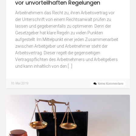
vor unvorteilhaften Regelungen
Arbeitnehmern das Recht zu, ihren Arbeitsvertrag vor
der Unterschrift von einem Rechtsanwalt prüfen zu
lassen und gegebenenfalls zu optimieren. Denn der
Gesetzgeber hat klare Regeln zu vielen Punkten
aufgestellt. Im Mittelpunkt einer jeden Zusammenarbeit
zwischen Arbeitgeber und Arbeitnehmer steht der
Arbeitsvertrag. Dieser regelt die gegenseitigen
Vertragspflichten des Arbeitnehmers und Arbeitgebers
und kann inhaltlich von den […]
10. Mai 2019
Keine Kommentare