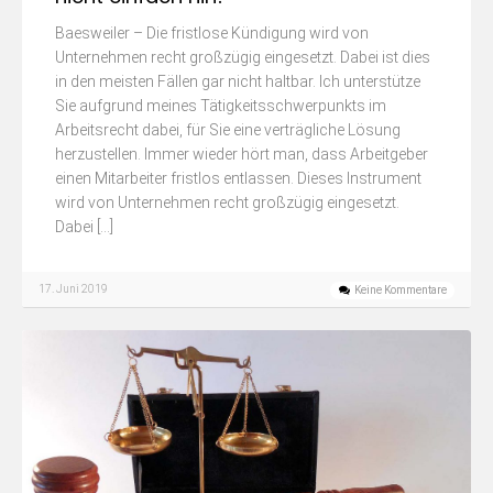
Baesweiler – Die fristlose Kündigung wird von
Unternehmen recht großzügig eingesetzt. Dabei ist dies
in den meisten Fällen gar nicht haltbar. Ich unterstütze
Sie aufgrund meines Tätigkeitsschwerpunkts im
Arbeitsrecht dabei, für Sie eine verträgliche Lösung
herzustellen. Immer wieder hört man, dass Arbeitgeber
einen Mitarbeiter fristlos entlassen. Dieses Instrument
wird von Unternehmen recht großzügig eingesetzt.
Dabei […]
17. Juni 2019
Keine Kommentare