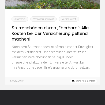
Allgemein
Versicherungsrecht
Vertragsrecht
Sturmschäden durch „Eberhard“: Alle
Kosten bei der Versicherung geltend
machen!
Nach dem Sturmschaden ist oftmals vor der Streitigkeit
mit dem Versicherer. Ohne rechtliche Unterstützung
versuchen Versicherungen häufig, Kunden
unzureichend abzufinden. Ein versierter Anwalt kann
Ihre Ansprüche gegen Ihre Versicherung durchsetzen.
13. März 2019
Keine Kommentare