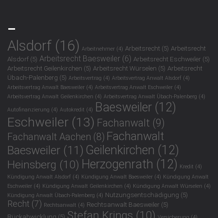
_
Alsdorf
(16)
Arbeitsrecht
(5)
Arbeitsrecht
Arbeitnehmer
(4)
Arbeitsrecht Baesweiler
(6)
Alsdorf
(5)
Arbeitsrecht Eschweiler
(5)
Arbeitsrecht Geilenkirchen
(5)
Arbeitsrecht Würselen
(5)
Arbeitsrecht
Übach-Palenberg
(5)
Arbeitsvertrag
(4)
Arbeitsvertrag Anwalt Alsdorf
(4)
Arbeitsvertrag Anwalt Baesweiler
(4)
Arbeitsvertrag Anwalt Eschweiler
(4)
Arbeitsvertrag Anwalt Geilenkirchen
(4)
Arbeitsvertrag Anwalt Übach-Palenberg
(4)
Baesweiler
(12)
Autofinanzierung
(4)
Autokredit
(4)
Eschweiler
(13)
Fachanwalt
(9)
Fachanwalt
Fachanwalt Aachen
(8)
Geilenkirchen
(12)
Baesweiler
(11)
Herzogenrath
(12)
Heinsberg
(10)
Kredit
(4)
Kündigung Anwalt Alsdorf
(4)
Kündigung Anwalt Baesweiler
(4)
Kündigung Anwalt
Eschweiler
(4)
Kündigung Anwalt Geilenkirchen
(4)
Kündigung Anwalt Würselen
(4)
Nutzungsentschädigung
(5)
Kündigung Anwalt Übach-Palenberg
(4)
Recht
(7)
Rechtsanwalt Baesweiler
(5)
Rechtsanwalt
(4)
Stefan Krings
(10)
Rückabwicklung
(5)
Versicherung
(4)