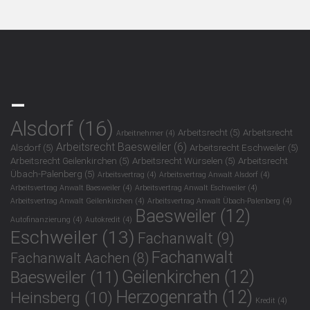
_
Alsdorf
(16)
Arbeitsrecht
(5)
Arbeitsrecht
Arbeitnehmer
(4)
Arbeitsrecht Baesweiler
(6)
Alsdorf
(5)
Arbeitsrecht Eschweiler
(5)
Arbeitsrecht Geilenkirchen
(5)
Arbeitsrecht Würselen
(5)
Arbeitsrecht
Übach-Palenberg
(5)
Arbeitsvertrag
(4)
Arbeitsvertrag Anwalt Alsdorf
(4)
Arbeitsvertrag Anwalt Baesweiler
(4)
Arbeitsvertrag Anwalt Eschweiler
(4)
Arbeitsvertrag Anwalt Geilenkirchen
(4)
Arbeitsvertrag Anwalt Übach-Palenberg
(4)
Baesweiler
(12)
Autofinanzierung
(4)
Autokredit
(4)
Eschweiler
(13)
Fachanwalt
(9)
Fachanwalt
Fachanwalt Aachen
(8)
Geilenkirchen
(12)
Baesweiler
(11)
Herzogenrath
(12)
Heinsberg
(10)
Kredit
(4)