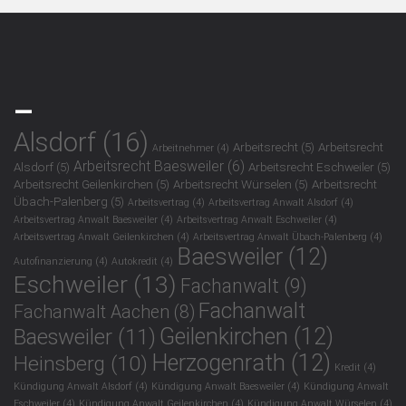
_
Alsdorf
(16)
Arbeitsrecht
(5)
Arbeitsrecht
Arbeitnehmer
(4)
Arbeitsrecht Baesweiler
(6)
Alsdorf
(5)
Arbeitsrecht Eschweiler
(5)
Arbeitsrecht Geilenkirchen
(5)
Arbeitsrecht Würselen
(5)
Arbeitsrecht
Übach-Palenberg
(5)
Arbeitsvertrag
(4)
Arbeitsvertrag Anwalt Alsdorf
(4)
Arbeitsvertrag Anwalt Baesweiler
(4)
Arbeitsvertrag Anwalt Eschweiler
(4)
Arbeitsvertrag Anwalt Geilenkirchen
(4)
Arbeitsvertrag Anwalt Übach-Palenberg
(4)
Baesweiler
(12)
Autofinanzierung
(4)
Autokredit
(4)
Eschweiler
(13)
Fachanwalt
(9)
Fachanwalt
Fachanwalt Aachen
(8)
Geilenkirchen
(12)
Baesweiler
(11)
Herzogenrath
(12)
Heinsberg
(10)
Kredit
(4)
Kündigung Anwalt Alsdorf
(4)
Kündigung Anwalt Baesweiler
(4)
Kündigung Anwalt
Eschweiler
(4)
Kündigung Anwalt Geilenkirchen
(4)
Kündigung Anwalt Würselen
(4)