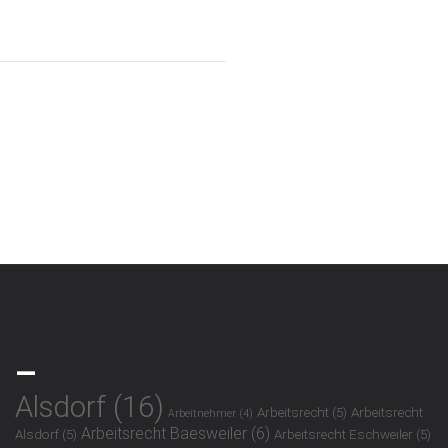
_
Alsdorf
(16)
Arbeitsrecht
(5)
Arbeitsrecht
Arbeitnehmer
(4)
Arbeitsrecht Baesweiler
(6)
Alsdorf
(5)
Arbeitsrecht Eschweiler
(5)