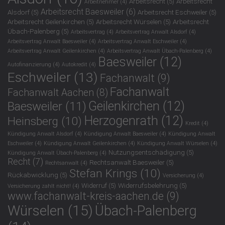
Arbeitsrecht
(5)
Arbeitsrecht
Arbeitnehmer
(4)
Arbeitsrecht Baesweiler
(6)
Alsdorf
(5)
Arbeitsrecht Eschweiler
(5)
Arbeitsrecht Geilenkirchen
(5)
Arbeitsrecht Würselen
(5)
Arbeitsrecht
Übach-Palenberg
(5)
Arbeitsvertrag
(4)
Arbeitsvertrag Anwalt Alsdorf
(4)
Arbeitsvertrag Anwalt Baesweiler
(4)
Arbeitsvertrag Anwalt Eschweiler
(4)
Arbeitsvertrag Anwalt Geilenkirchen
(4)
Arbeitsvertrag Anwalt Übach-Palenberg
(4)
Baesweiler
(12)
Autofinanzierung
(4)
Autokredit
(4)
Eschweiler
(13)
Fachanwalt
(9)
Fachanwalt
Fachanwalt Aachen
(8)
Geilenkirchen
(12)
Baesweiler
(11)
Herzogenrath
(12)
Heinsberg
(10)
Kredit
(4)
Kündigung Anwalt Alsdorf
(4)
Kündigung Anwalt Baesweiler
(4)
Kündigung Anwalt
Eschweiler
(4)
Kündigung Anwalt Geilenkirchen
(4)
Kündigung Anwalt Würselen
(4)
Nutzungsentschädigung
(5)
Kündigung Anwalt Übach-Palenberg
(4)
Recht
(7)
Rechtsanwalt Baesweiler
(5)
Rechtsanwalt
(4)
Stefan Krings
(10)
Rückabwicklung
(5)
Versicherung
(4)
Widerruf
(5)
Widerrufsbelehrung
(5)
Versicherung zahlt nicht!
(4)
www.fachanwalt-kreis-aachen.de
(9)
Würselen
(15)
Übach-Palenberg