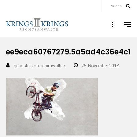
Suche
ee9eca60767279.5a5ad4c36e4c1
gepostet von
achimwolters
26. November 2018