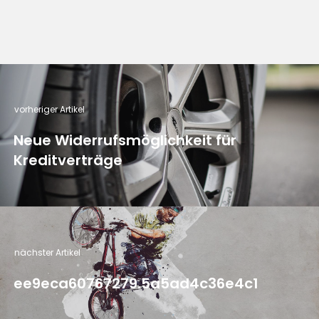
vorheriger Artikel
Neue Widerrufsmöglichkeit für
Kreditverträge
nächster Artikel
ee9eca60767279.5a5ad4c36e4c1