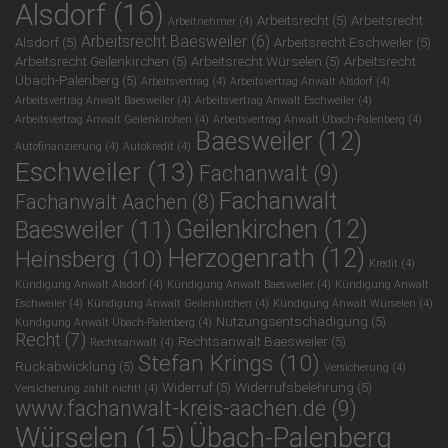
Alsdorf
(16)
Arbeitsrecht
(5)
Arbeitsrecht
Arbeitnehmer
(4)
Arbeitsrecht Baesweiler
(6)
Alsdorf
(5)
Arbeitsrecht Eschweiler
(5)
Arbeitsrecht Geilenkirchen
(5)
Arbeitsrecht Würselen
(5)
Arbeitsrecht
Übach-Palenberg
(5)
Arbeitsvertrag
(4)
Arbeitsvertrag Anwalt Alsdorf
(4)
Arbeitsvertrag Anwalt Baesweiler
(4)
Arbeitsvertrag Anwalt Eschweiler
(4)
Arbeitsvertrag Anwalt Geilenkirchen
(4)
Arbeitsvertrag Anwalt Übach-Palenberg
(4)
Baesweiler
(12)
Autofinanzierung
(4)
Autokredit
(4)
Eschweiler
(13)
Fachanwalt
(9)
Fachanwalt
Fachanwalt Aachen
(8)
Geilenkirchen
(12)
Baesweiler
(11)
Herzogenrath
(12)
Heinsberg
(10)
Kredit
(4)
Kündigung Anwalt Alsdorf
(4)
Kündigung Anwalt Baesweiler
(4)
Kündigung Anwalt
Eschweiler
(4)
Kündigung Anwalt Geilenkirchen
(4)
Kündigung Anwalt Würselen
(4)
Nutzungsentschädigung
(5)
Kündigung Anwalt Übach-Palenberg
(4)
Recht
(7)
Rechtsanwalt Baesweiler
(5)
Rechtsanwalt
(4)
Stefan Krings
(10)
Rückabwicklung
(5)
Versicherung
(4)
Widerruf
(5)
Widerrufsbelehrung
(5)
Versicherung zahlt nicht!
(4)
www.fachanwalt-kreis-aachen.de
(9)
Würselen
(15)
Übach-Palenberg