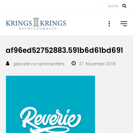
Suche
af96ed52752883.591b6d61bd691
gepostet von
achimwolters
27. November 2018