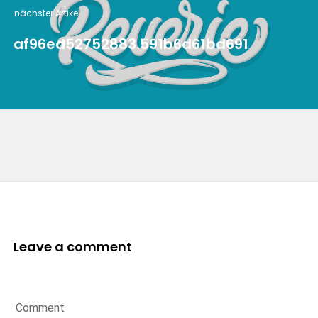
nächster Artikel
af96ed52752883.591b6d61bd691
Leave a comment